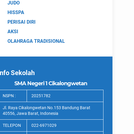
JUDO
HISSPA
PERISAI DIRI
AKSI
OLAHRAGA TRADISIONAL
Info Sekolah
SMA Negeri 1 Cikalongwetan
NSPN :
20251782
Jl. Raya Cikalongwetan No.153 Bandung Barat
40556, Jawa Barat, Indonesia
TELEPON
022-6971029