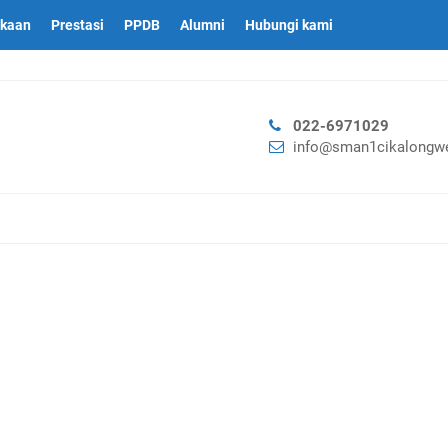
akaan
Prestasi
PPDB
Alumni
Hubungi kami
022-6971029
info@sman1cikalongwe